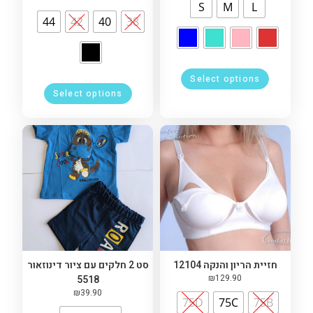
S
M
L
44
42
40
38
Select options
Select options
חזיית הריון והנקה 12104
סט 2 חלקים עם ציור דינוזאור
₪
129.90
5518
₪
39.90
75D
75C
75B